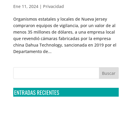
Ene 11, 2024
|
Privacidad
Organismos estatales y locales de Nueva Jersey
compraron equipos de vigilancia, por un valor de al
menos 35 millones de dólares, a una empresa local
que revendió cámaras fabricadas por la empresa
china Dahua Technology, sancionada en 2019 por el
Departamento de...
ENTRADAS RECIENTES
Tribunal Colegiado confirma amparo de R3D: Sedena
sigue incumpliendo con la entrega de contratos de
Pegasus
Multa a la FMF confirma riesgos advertidos sobre el