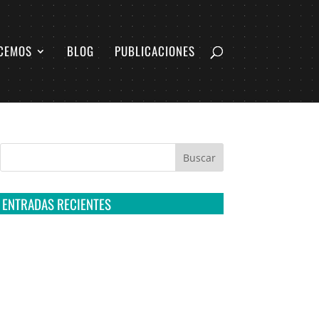
CEMOS
BLOG
PUBLICACIONES
ENTRADAS RECIENTES
Tribunal Colegiado confirma amparo de R3D:
Sedena sigue incumpliendo con la entrega de
contratos de Pegasus
Multa a la FMF confirma riesgos advertidos
sobre el tratamiento de datos sensibles en el