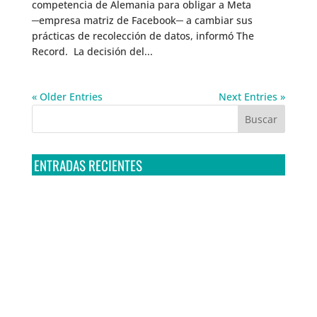
competencia de Alemania para obligar a Meta
─empresa matriz de Facebook─ a cambiar sus
prácticas de recolección de datos, informó The
Record. La decisión del...
« Older Entries
Next Entries »
ENTRADAS RECIENTES
Tribunal Colegiado confirma amparo de R3D: Sedena
sigue incumpliendo con la entrega de contratos de
Pegasus
Multa a la FMF confirma riesgos advertidos sobre el
tratamiento de datos sensibles en el FAN ID
R3D presenta SequIA, un repositorio para
comprender el impacto ambiental de los centros de
datos y la inteligencia artificial