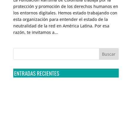
protección y promoción de los derechos humanos en
los entornos digitales. Hemos estado trabajando con
esta organización para entender el estado de la
neutralidad de la red en América Latina. Por esa
razón, te invitamos a...
ENTRADAS RECIENTES
Tribunal Colegiado confirma amparo de R3D: Sedena
sigue incumpliendo con la entrega de contratos de
Pegasus
Multa a la FMF confirma riesgos advertidos sobre el
tratamiento de datos sensibles en el FAN ID
R3D presenta SequIA, un repositorio para
comprender el impacto ambiental de los centros de