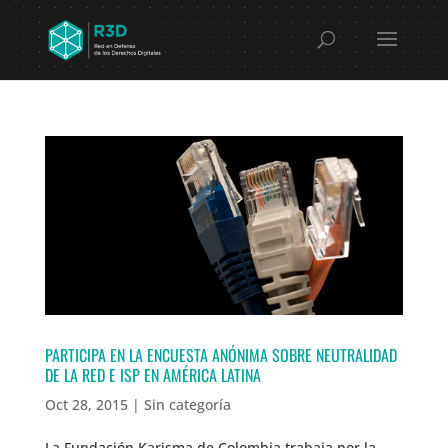
PARTICIPA EN LA ENCUESTA ANÓNIMA SOBRE NEUTRALIDAD
DE LA RED E ISP EN AMÉRICA LATINA
Oct 28, 2015
|
Sin categoría
La Fundación Karisma de Colombia trabaja por la