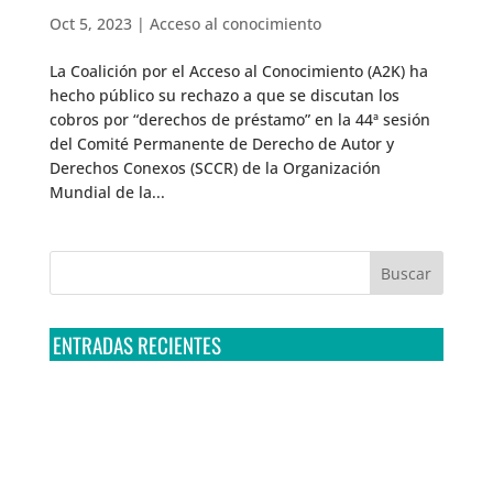
Oct 5, 2023
|
Acceso al conocimiento
La Coalición por el Acceso al Conocimiento (A2K) ha
hecho público su rechazo a que se discutan los
cobros por “derechos de préstamo” en la 44ª sesión
del Comité Permanente de Derecho de Autor y
Derechos Conexos (SCCR) de la Organización
Mundial de la...
ENTRADAS RECIENTES
Tribunal Colegiado confirma amparo de R3D: Sedena
sigue incumpliendo con la entrega de contratos de
Pegasus
Multa a la FMF confirma riesgos advertidos sobre el