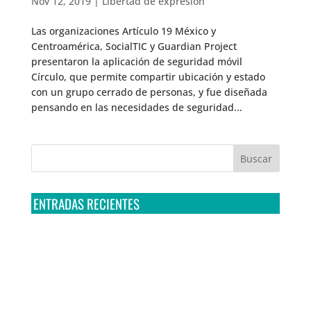
Nov 12, 2019
|
Libertad de expresión
Las organizaciones Artículo 19 México y
Centroamérica, SocialTIC y Guardian Project
presentaron la aplicación de seguridad móvil
Círculo, que permite compartir ubicación y estado
con un grupo cerrado de personas, y fue diseñada
pensando en las necesidades de seguridad...
ENTRADAS RECIENTES
Tribunal Colegiado confirma amparo de R3D: Sedena
sigue incumpliendo con la entrega de contratos de
Pegasus
Multa a la FMF confirma riesgos advertidos sobre el
tratamiento de datos sensibles en el FAN ID