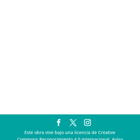
sigue incumpliendo con la entrega de contratos de
Pegasus
Multa a la FMF confirma riesgos advertidos sobre el
tratamiento de datos sensibles en el FAN ID
R3D presenta SequIA, un repositorio para
comprender el impacto ambiental de los centros de
datos y la inteligencia artificial
Ley Serrano bajo escrutinio por su impacto en la
libertad de expresión y la regulación de la IA en
México
R3D enfatiza la necesidad de incorporar la
dimensión digital en la Política Nacional de Derechos
Humanos y Empresas
Este obra vive bajo una licencia de Creative
Commons Reconocimiento 4.0 Internacional. Aviso