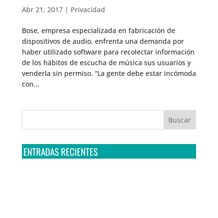
Abr 21, 2017
|
Privacidad
Bose, empresa especializada en fabricación de
dispositivos de audio, enfrenta una demanda por
haber utilizado software para recolectar información
de los hábitos de escucha de música sus usuarios y
venderla sin permiso. “La gente debe estar incómoda
con...
ENTRADAS RECIENTES
Tribunal Colegiado confirma amparo de R3D: Sedena
sigue incumpliendo con la entrega de contratos de
Pegasus
Multa a la FMF confirma riesgos advertidos sobre el