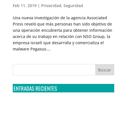
Feb 11, 2019
|
Privacidad
,
Seguridad
Una nueva investigación de la agencia Associated
Press reveló que más personas han sido objetivo de
una operación encubierta para obtener información
acerca de su trabajo en relación con NSO Group, la
empresa israelí que desarrolla y comercializa el
malware Pegasus....
ENTRADAS RECIENTES
Tribunal Colegiado confirma amparo de R3D: Sedena
sigue incumpliendo con la entrega de contratos de
Pegasus
Multa a la FMF confirma riesgos advertidos sobre el