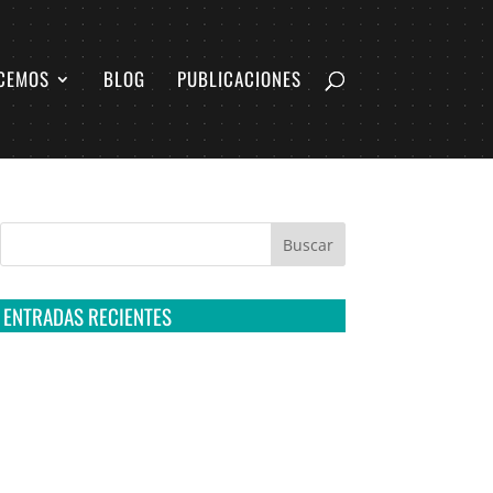
CEMOS
BLOG
PUBLICACIONES
ENTRADAS RECIENTES
Tribunal Colegiado confirma amparo de R3D:
Sedena sigue incumpliendo con la entrega de
contratos de Pegasus
Multa a la FMF confirma riesgos advertidos
sobre el tratamiento de datos sensibles en el