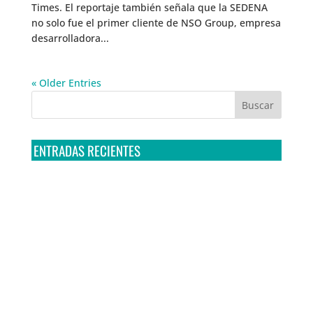
Times. El reportaje también señala que la SEDENA
no solo fue el primer cliente de NSO Group, empresa
desarrolladora...
« Older Entries
ENTRADAS RECIENTES
Tribunal Colegiado confirma amparo de R3D: Sedena
sigue incumpliendo con la entrega de contratos de
Pegasus
Multa a la FMF confirma riesgos advertidos sobre el
tratamiento de datos sensibles en el FAN ID
R3D presenta SequIA, un repositorio para
comprender el impacto ambiental de los centros de
datos y la inteligencia artificial