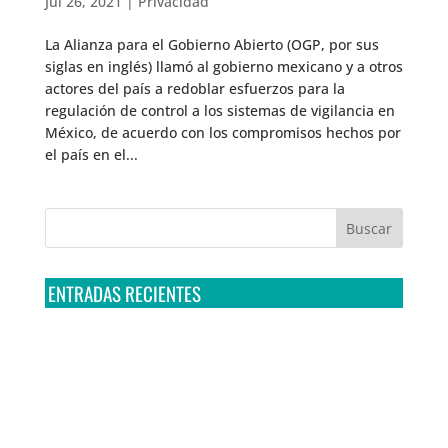
Jul 26, 2021
|
Privacidad
La Alianza para el Gobierno Abierto (OGP, por sus
siglas en inglés) llamó al gobierno mexicano y a otros
actores del país a redoblar esfuerzos para la
regulación de control a los sistemas de vigilancia en
México, de acuerdo con los compromisos hechos por
el país en el...
ENTRADAS RECIENTES
Tribunal Colegiado confirma amparo de R3D: Sedena
sigue incumpliendo con la entrega de contratos de
Pegasus
Multa a la FMF confirma riesgos advertidos sobre el
tratamiento de datos sensibles en el FAN ID