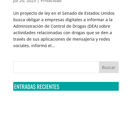
Jul 20, 2023
|
Privacidad
Un proyecto de ley en el Senado de Estados Unidos
busca obligar a empresas digitales a informar a la
Administración de Control de Drogas (DEA) sobre
actividades relacionadas con drogas que se den a
través de sus aplicaciones de mensajería y redes
sociales, informó el...
ENTRADAS RECIENTES
Tribunal Colegiado confirma amparo de R3D: Sedena
sigue incumpliendo con la entrega de contratos de
Pegasus
Multa a la FMF confirma riesgos advertidos sobre el
tratamiento de datos sensibles en el FAN ID