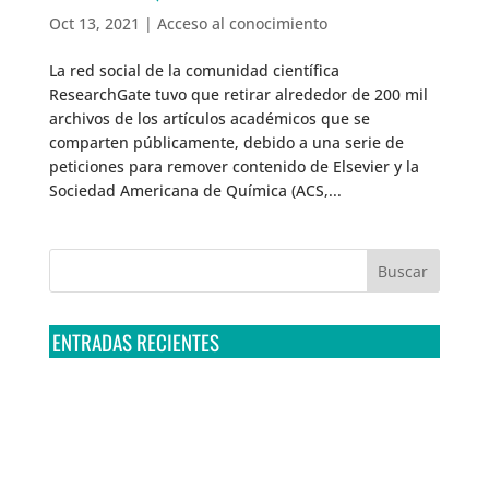
Oct 13, 2021
|
Acceso al conocimiento
La red social de la comunidad científica
ResearchGate tuvo que retirar alrededor de 200 mil
archivos de los artículos académicos que se
comparten públicamente, debido a una serie de
peticiones para remover contenido de Elsevier y la
Sociedad Americana de Química (ACS,...
ENTRADAS RECIENTES
Tribunal Colegiado confirma amparo de R3D: Sedena
sigue incumpliendo con la entrega de contratos de
Pegasus
Multa a la FMF confirma riesgos advertidos sobre el