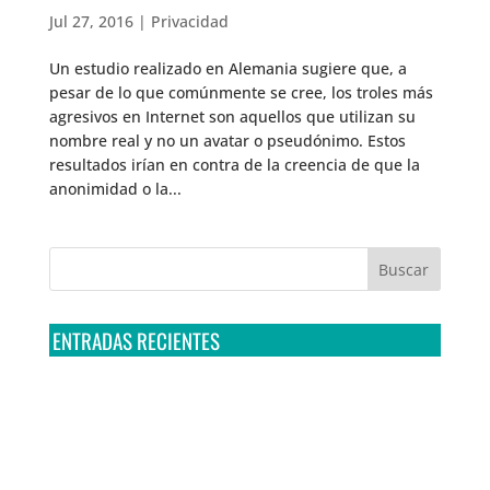
Jul 27, 2016
|
Privacidad
Un estudio realizado en Alemania sugiere que, a
pesar de lo que comúnmente se cree, los troles más
agresivos en Internet son aquellos que utilizan su
nombre real y no un avatar o pseudónimo. Estos
resultados irían en contra de la creencia de que la
anonimidad o la...
ENTRADAS RECIENTES
Tribunal Colegiado confirma amparo de R3D: Sedena
sigue incumpliendo con la entrega de contratos de
Pegasus
Multa a la FMF confirma riesgos advertidos sobre el