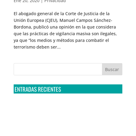
Ene 20, 2020
|
Privacidad
El abogado general de la Corte de Justicia de la
Unión Europea (CJEU), Manuel Campos Sánchez-
Bordona, publicó una opinión en la que considera
que las prácticas de vigilancia masiva son ilegales,
ya que “los medios y métodos para combatir el
terrorismo deben ser...
ENTRADAS RECIENTES
Tribunal Colegiado confirma amparo de R3D: Sedena
sigue incumpliendo con la entrega de contratos de
Pegasus
Multa a la FMF confirma riesgos advertidos sobre el
tratamiento de datos sensibles en el FAN ID