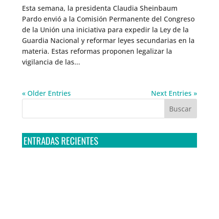
Esta semana, la presidenta Claudia Sheinbaum
Pardo envió a la Comisión Permanente del Congreso
de la Unión una iniciativa para expedir la Ley de la
Guardia Nacional y reformar leyes secundarias en la
materia. Estas reformas proponen legalizar la
vigilancia de las...
« Older Entries
Next Entries »
ENTRADAS RECIENTES
Tribunal Colegiado confirma amparo de R3D: Sedena
sigue incumpliendo con la entrega de contratos de
Pegasus
Multa a la FMF confirma riesgos advertidos sobre el
tratamiento de datos sensibles en el FAN ID