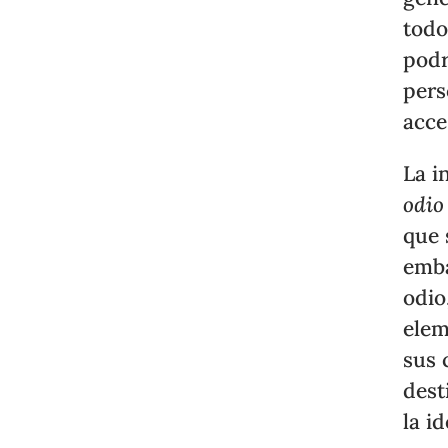
todo
podr
pers
acce
La i
odio
que 
emba
odio
elem
sus 
dest
la i