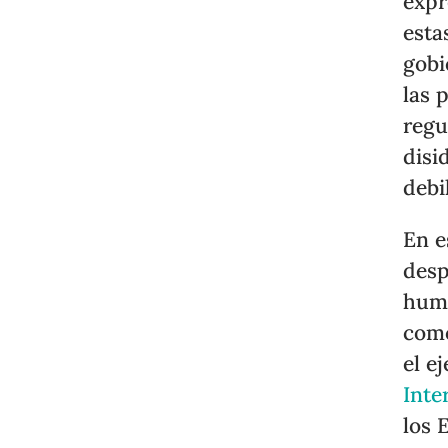
expr
esta
gobi
las 
regu
disi
debi
En e
desp
huma
como
el e
Inte
los 