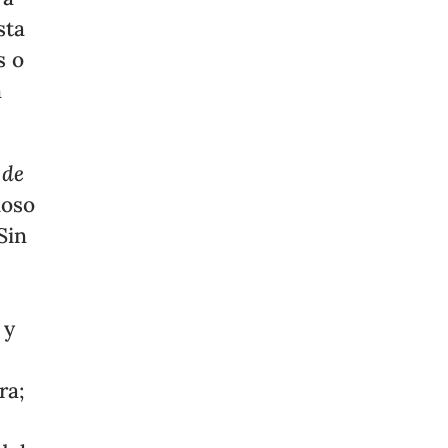
sta
s o
n
 de
ioso
Sin
 y
ra;