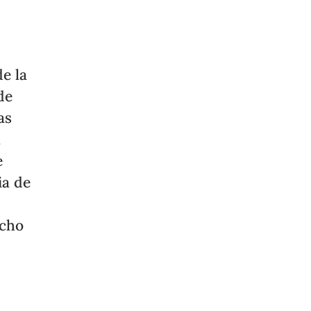
e la
de
as
l
e
ia de
echo