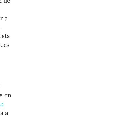
n de
r a
n
ista
oces
l
s en
ón
a a