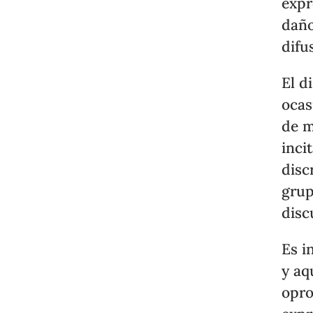
expr
daño
difu
El d
ocas
de m
inci
disc
grup
disc
Es i
y aq
opro