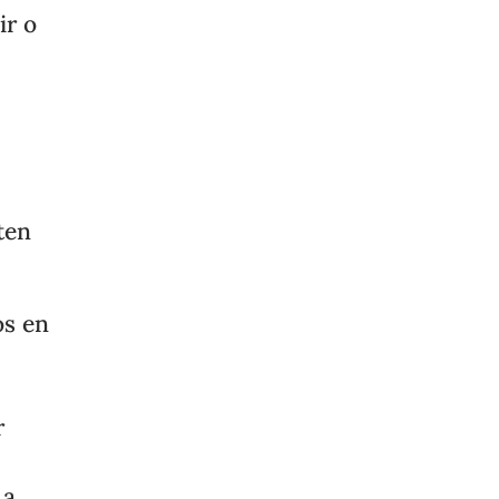
ir o
ten
os en
r
 a