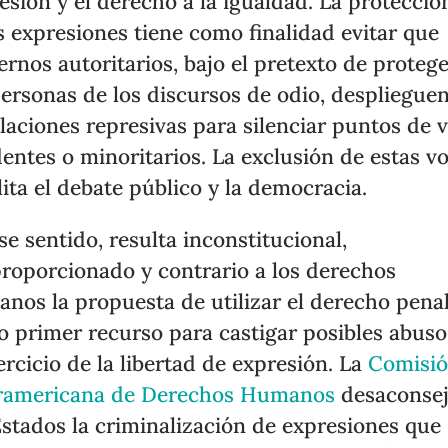
esión y el derecho a la igualdad. La protecció
s expresiones tiene como finalidad evitar que
ernos autoritarios, bajo el pretexto de protege
personas de los discursos de odio, despliegue
laciones represivas para silenciar puntos de v
dentes o minoritarios. La exclusión de estas v
lita el debate público y la democracia.
se sentido, resulta inconstitucional,
roporcionado y contrario a los derechos
nos la propuesta de utilizar el derecho pena
 primer recurso para castigar posibles abuso
jercicio de la libertad de expresión. La
Comisi
ramericana de Derechos Humanos
desaconsej
Estados la criminalización de expresiones que