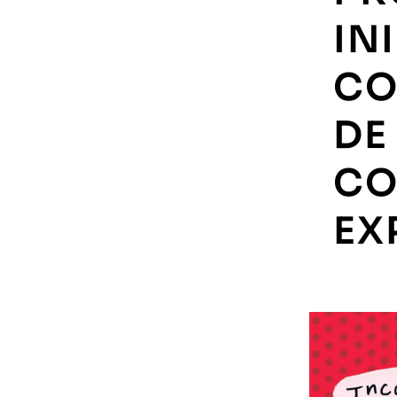
IN
CO
DE
CO
EX