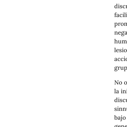
disc
faci
prom
nega
huma
lesi
acci
grup
No o
la i
disc
sinn
bajo
gene