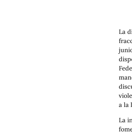
La d
frac
juni
disp
Fede
mane
disc
viol
a la
La i
fome