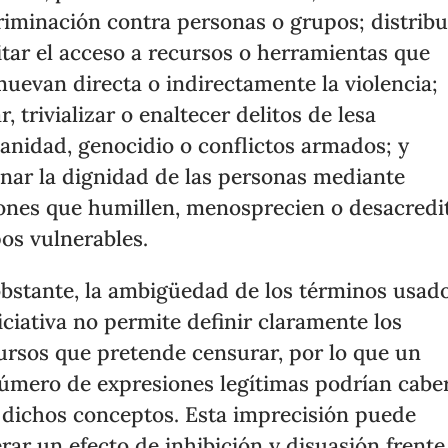
riminación contra personas o grupos; distribu
litar el acceso a recursos o herramientas que
uevan directa o indirectamente la violencia;
r, trivializar o enaltecer delitos de lesa
nidad, genocidio o conflictos armados; y
onar la dignidad de las personas mediante
ones que humillen, menosprecien o desacredi
os vulnerables.
bstante, la ambigüedad de los términos usad
niciativa no permite definir claramente los
ursos que pretende censurar, por lo que un
úmero de expresiones legítimas podrían cabe
 dichos conceptos. Esta imprecisión puede
rar un efecto de inhibición y disuasión frente