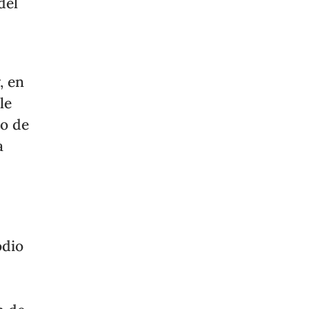
del
, en
le
to de
a
odio