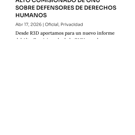
ALTO COMISIONADO DE ONU
SOBRE DEFENSORES DE DERECHOS
HUMANOS
Abr 17, 2026
|
Oficial
,
Privacidad
Desde R3D aportamos para un nuevo informe
del Alto Comisionado de la ONU para los
derechos humanos. Consulta nuestra
contribución.