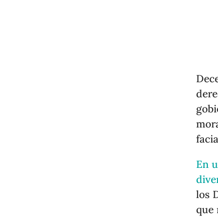
Dece
dere
gobi
mora
faci
En u
dive
los 
que 