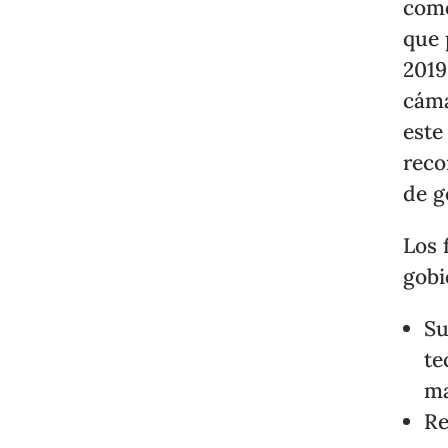
como
que 
2019
cáma
este
reco
de g
Los 
gobi
Su
te
ma
Re