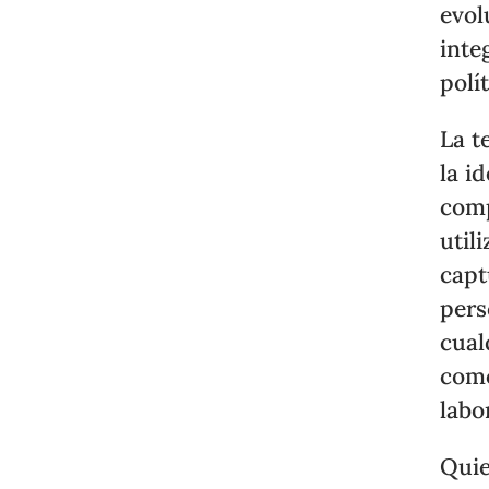
evol
inte
polít
La t
la i
comp
util
capt
pers
cual
como
labo
Quie