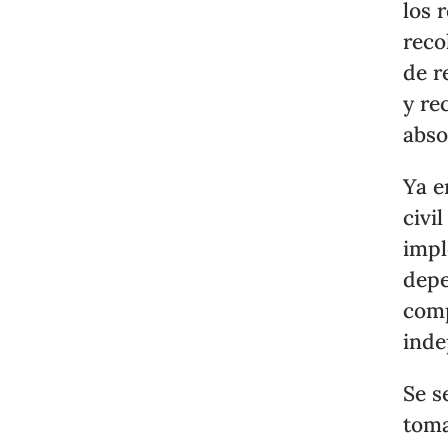
los 
reco
de r
y re
abso
Ya e
civi
impl
depe
comp
inde
Se s
toma