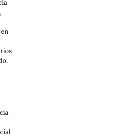
cia
,
n
 en
rios
do.
cia
cial