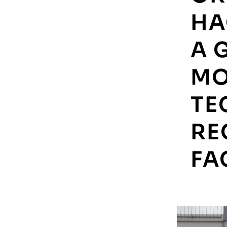
HA
A 
MO
TE
RE
FA