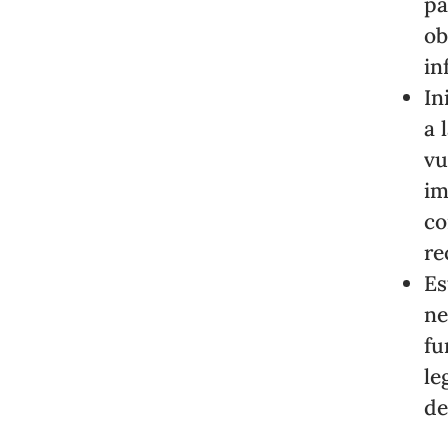
pa
ob
in
In
a 
vu
im
co
re
Es
ne
fu
le
de