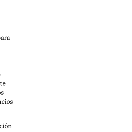
para
e
te
os
acios
ción