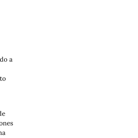
do a
to
de
iones
ha