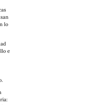
cas
usan
n lo
dad
llo e
o.
n
ria: