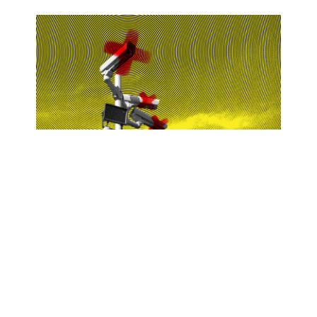
OJOS QUE VIGILAN: CIUDAD DE
MÉXICO SERÁ LA CIUDAD MÁS
VIDEOVIGILADA DE AMÉRICA
LATINA
Ago 26, 2025
|
destacado
,
Privacidad
Carla Brugada quiere que la CDMX se convierta
en la ciudad más videovigilada del continente