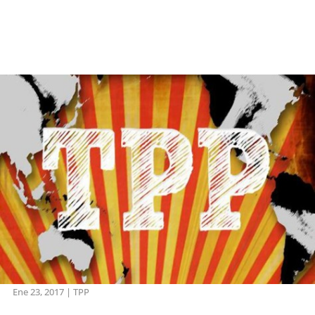
Ene 23, 2017
|
TPP