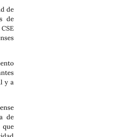
ad de
es de
 CSE
nses
mento
antes
l y a
iense
a de
l que
cidad