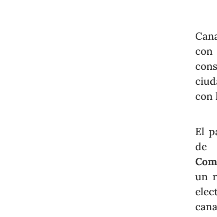
Cana
con 
con
ciud
con 
El p
de
Com
un r
elec
cana