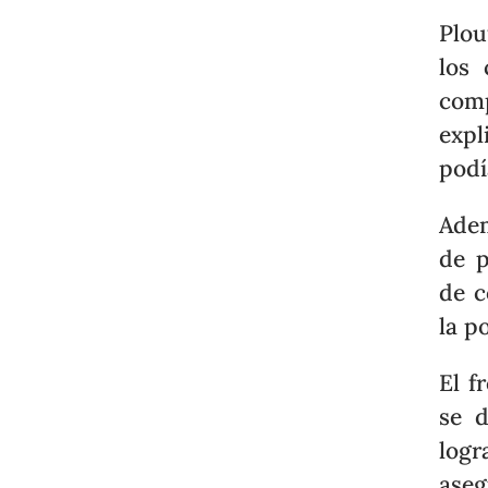
Plou
los 
com
exp
podí
Adem
de p
de c
la p
El f
se 
logr
aseg