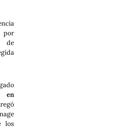
encia
, por
n de
egida
rgado
d en
tregó
onage
e los