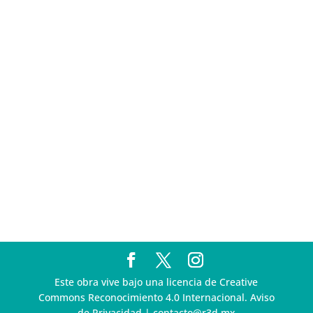
Pegasus
Multa a la FMF confirma riesgos advertidos sobre el
tratamiento de datos sensibles en el FAN ID
R3D presenta SequIA, un repositorio para
comprender el impacto ambiental de los centros de
datos y la inteligencia artificial
Ley Serrano bajo escrutinio por su impacto en la
libertad de expresión y la regulación de la IA en
México
R3D enfatiza la necesidad de incorporar la
dimensión digital en la Política Nacional de Derechos
Humanos y Empresas
Este obra vive bajo una licencia de Creative
Commons Reconocimiento 4.0 Internacional. Aviso
de Privacidad | contacto@r3d.mx