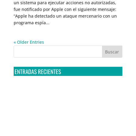
un sistema para ejecutar acciones no autorizadas,
fue notificado por Apple con el siguiente mensaje:
“Apple ha detectado un ataque mercenario con un
programa espía...
« Older Entries
ENTRADAS RECIENTES
Tribunal Colegiado confirma amparo de R3D: Sedena
sigue incumpliendo con la entrega de contratos de
Pegasus
Multa a la FMF confirma riesgos advertidos sobre el
tratamiento de datos sensibles en el FAN ID
R3D presenta SequIA, un repositorio para
comprender el impacto ambiental de los centros de