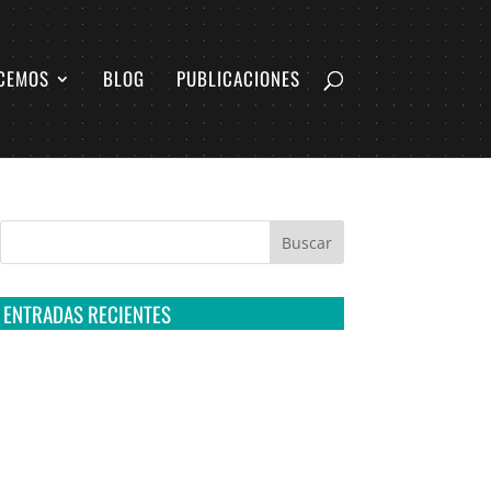
CEMOS
BLOG
PUBLICACIONES
ENTRADAS RECIENTES
Tribunal Colegiado confirma amparo de R3D:
Sedena sigue incumpliendo con la entrega de
contratos de Pegasus
Multa a la FMF confirma riesgos advertidos
sobre el tratamiento de datos sensibles en el