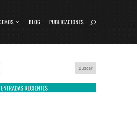
CEMOS
BLOG
PUBLICACIONES
ENTRADAS RECIENTES
Tribunal Colegiado confirma amparo de R3D:
Sedena sigue incumpliendo con la entrega de
contratos de Pegasus
Multa a la FMF confirma riesgos advertidos
sobre el tratamiento de datos sensibles en el