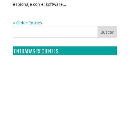
espionaje con el software...
« Older Entries
ENTRADAS RECIENTES
Tribunal Colegiado confirma amparo de R3D: Sedena
sigue incumpliendo con la entrega de contratos de
Pegasus
Multa a la FMF confirma riesgos advertidos sobre el
tratamiento de datos sensibles en el FAN ID
R3D presenta SequIA, un repositorio para
comprender el impacto ambiental de los centros de
datos y la inteligencia artificial
Ley Serrano bajo escrutinio por su impacto en la
libertad de expresión y la regulación de la IA en