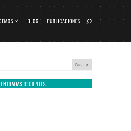
CEMOS
BLOG
PUBLICACIONES
ENTRADAS RECIENTES
Tribunal Colegiado confirma amparo de R3D:
Sedena sigue incumpliendo con la entrega de
contratos de Pegasus
Multa a la FMF confirma riesgos advertidos
sobre el tratamiento de datos sensibles en el