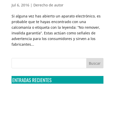
Jul 6, 2016
|
Derecho de autor
Si alguna vez has abierto un aparato electrónico, es
probable que te hayas encontrado con una
calcomanía o etiqueta con la leyenda: “No remover,
invalida garantía”. Estas actúan como señales de
advertencia para los consumidores y sirven a los
fabricantes...
ENTRADAS RECIENTES
Tribunal Colegiado confirma amparo de R3D: Sedena
sigue incumpliendo con la entrega de contratos de
Pegasus
Multa a la FMF confirma riesgos advertidos sobre el