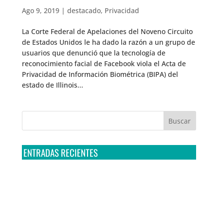
Ago 9, 2019
|
destacado
,
Privacidad
La Corte Federal de Apelaciones del Noveno Circuito
de Estados Unidos le ha dado la razón a un grupo de
usuarios que denunció que la tecnología de
reconocimiento facial de Facebook viola el Acta de
Privacidad de Información Biométrica (BIPA) del
estado de Illinois...
ENTRADAS RECIENTES
Tribunal Colegiado confirma amparo de R3D: Sedena
sigue incumpliendo con la entrega de contratos de
Pegasus
Multa a la FMF confirma riesgos advertidos sobre el