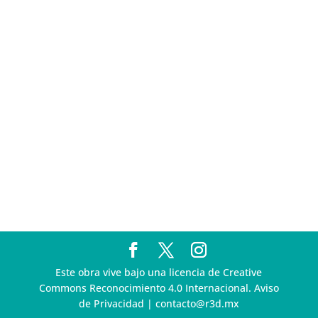
Multa a la FMF confirma riesgos advertidos sobre el
tratamiento de datos sensibles en el FAN ID
R3D presenta SequIA, un repositorio para
comprender el impacto ambiental de los centros de
datos y la inteligencia artificial
Ley Serrano bajo escrutinio por su impacto en la
libertad de expresión y la regulación de la IA en
México
R3D enfatiza la necesidad de incorporar la
dimensión digital en la Política Nacional de Derechos
Humanos y Empresas
Este obra vive bajo una licencia de Creative
Commons Reconocimiento 4.0 Internacional. Aviso
de Privacidad | contacto@r3d.mx