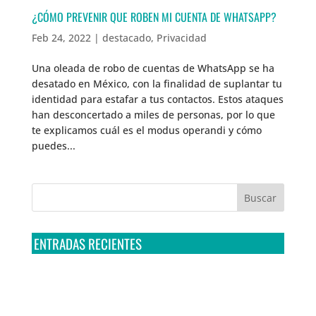
¿CÓMO PREVENIR QUE ROBEN MI CUENTA DE WHATSAPP?
Feb 24, 2022
|
destacado
,
Privacidad
Una oleada de robo de cuentas de WhatsApp se ha
desatado en México, con la finalidad de suplantar tu
identidad para estafar a tus contactos. Estos ataques
han desconcertado a miles de personas, por lo que
te explicamos cuál es el modus operandi y cómo
puedes...
ENTRADAS RECIENTES
Tribunal Colegiado confirma amparo de R3D: Sedena
sigue incumpliendo con la entrega de contratos de
Pegasus