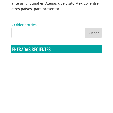
ante un tribunal en Atenas que visitó México, entre
otros países, para presentar...
« Older Entries
ENTRADAS RECIENTES
Tribunal Colegiado confirma amparo de R3D: Sedena
sigue incumpliendo con la entrega de contratos de
Pegasus
Multa a la FMF confirma riesgos advertidos sobre el
tratamiento de datos sensibles en el FAN ID
R3D presenta SequIA, un repositorio para
comprender el impacto ambiental de los centros de
datos y la inteligencia artificial
Ley Serrano bajo escrutinio por su impacto en la