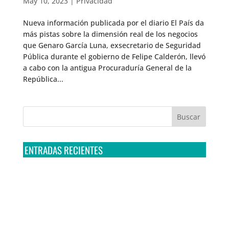
May 10, 2023
|
Privacidad
Nueva información publicada por el diario El País da
más pistas sobre la dimensión real de los negocios
que Genaro García Luna, exsecretario de Seguridad
Pública durante el gobierno de Felipe Calderón, llevó
a cabo con la antigua Procuraduría General de la
República...
ENTRADAS RECIENTES
Tribunal Colegiado confirma amparo de R3D: Sedena
sigue incumpliendo con la entrega de contratos de
Pegasus
Multa a la FMF confirma riesgos advertidos sobre el
tratamiento de datos sensibles en el FAN ID