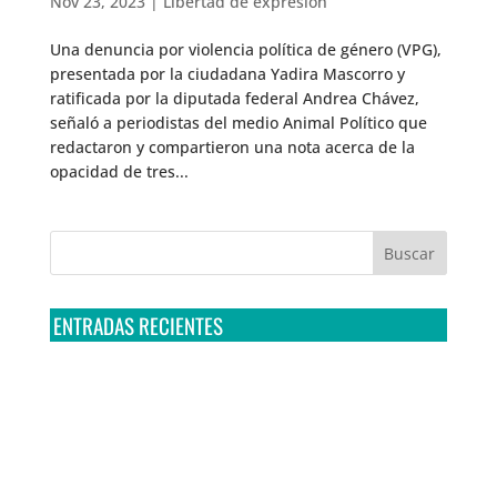
Nov 23, 2023
|
Libertad de expresión
Una denuncia por violencia política de género (VPG),
presentada por la ciudadana Yadira Mascorro y
ratificada por la diputada federal Andrea Chávez,
señaló a periodistas del medio Animal Político que
redactaron y compartieron una nota acerca de la
opacidad de tres...
ENTRADAS RECIENTES
Tribunal Colegiado confirma amparo de R3D: Sedena
sigue incumpliendo con la entrega de contratos de
Pegasus
Multa a la FMF confirma riesgos advertidos sobre el
tratamiento de datos sensibles en el FAN ID