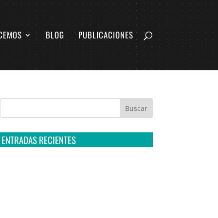
CEMOS
BLOG
PUBLICACIONES
ENTRADAS RECIENTES
Tribunal Colegiado confirma amparo de R3D:
Sedena sigue incumpliendo con la entrega de
contratos de Pegasus
Multa a la FMF confirma riesgos advertidos
sobre el tratamiento de datos sensibles en el