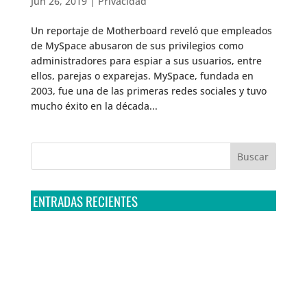
Jun 26, 2019
|
Privacidad
Un reportaje de Motherboard reveló que empleados
de MySpace abusaron de sus privilegios como
administradores para espiar a sus usuarios, entre
ellos, parejas o exparejas. MySpace, fundada en
2003, fue una de las primeras redes sociales y tuvo
mucho éxito en la década...
ENTRADAS RECIENTES
Tribunal Colegiado confirma amparo de R3D: Sedena
sigue incumpliendo con la entrega de contratos de
Pegasus
Multa a la FMF confirma riesgos advertidos sobre el
tratamiento de datos sensibles en el FAN ID