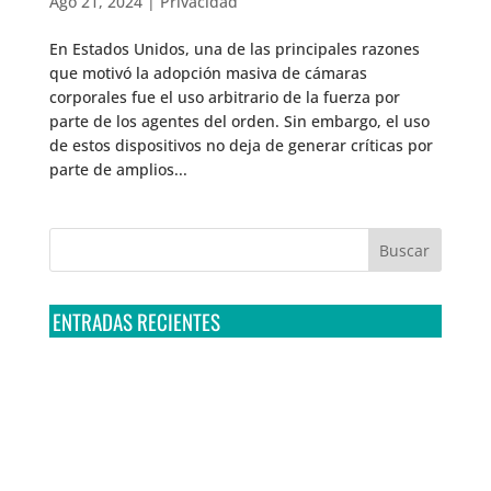
Ago 21, 2024
|
Privacidad
En Estados Unidos, una de las principales razones
que motivó la adopción masiva de cámaras
corporales fue el uso arbitrario de la fuerza por
parte de los agentes del orden. Sin embargo, el uso
de estos dispositivos no deja de generar críticas por
parte de amplios...
ENTRADAS RECIENTES
Tribunal Colegiado confirma amparo de R3D: Sedena
sigue incumpliendo con la entrega de contratos de
Pegasus
Multa a la FMF confirma riesgos advertidos sobre el
tratamiento de datos sensibles en el FAN ID