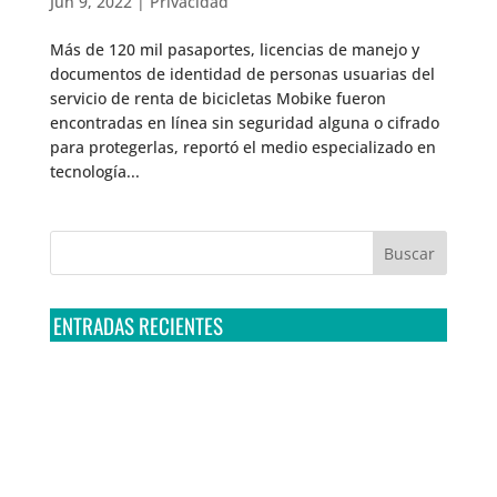
Jun 9, 2022
|
Privacidad
Más de 120 mil pasaportes, licencias de manejo y
documentos de identidad de personas usuarias del
servicio de renta de bicicletas Mobike fueron
encontradas en línea sin seguridad alguna o cifrado
para protegerlas, reportó el medio especializado en
tecnología...
ENTRADAS RECIENTES
Tribunal Colegiado confirma amparo de R3D: Sedena
sigue incumpliendo con la entrega de contratos de
Pegasus
Multa a la FMF confirma riesgos advertidos sobre el
tratamiento de datos sensibles en el FAN ID