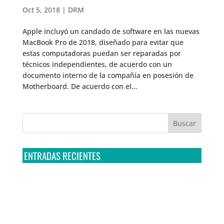
Oct 5, 2018
|
DRM
Apple incluyó un candado de software en las nuevas
MacBook Pro de 2018, diseñado para evitar que
estas computadoras puedan ser reparadas por
técnicos independientes, de acuerdo con un
documento interno de la compañía en posesión de
Motherboard. De acuerdo con el...
ENTRADAS RECIENTES
Tribunal Colegiado confirma amparo de R3D: Sedena
sigue incumpliendo con la entrega de contratos de
Pegasus
Multa a la FMF confirma riesgos advertidos sobre el