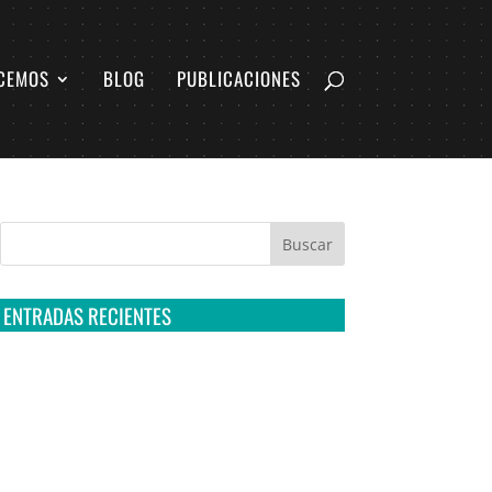
CEMOS
BLOG
PUBLICACIONES
ENTRADAS RECIENTES
Tribunal Colegiado confirma amparo de R3D:
Sedena sigue incumpliendo con la entrega de
contratos de Pegasus
Multa a la FMF confirma riesgos advertidos
sobre el tratamiento de datos sensibles en el