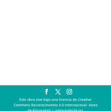
Pegasus
Multa a la FMF confirma riesgos advertidos sobre el
tratamiento de datos sensibles en el FAN ID
R3D presenta SequIA, un repositorio para
comprender el impacto ambiental de los centros de
datos y la inteligencia artificial
Ley Serrano bajo escrutinio por su impacto en la
libertad de expresión y la regulación de la IA en
México
R3D enfatiza la necesidad de incorporar la
dimensión digital en la Política Nacional de Derechos
Humanos y Empresas
Este obra vive bajo una licencia de Creative
Commons Reconocimiento 4.0 Internacional. Aviso
de Privacidad | contacto@r3d.mx