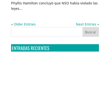
Phyllis Hamilton concluyó que NSO había violado las
leyes...
« Older Entries
Next Entries »
ENTRADAS RECIENTES
Tribunal Colegiado confirma amparo de R3D: Sedena
sigue incumpliendo con la entrega de contratos de
Pegasus
Multa a la FMF confirma riesgos advertidos sobre el
tratamiento de datos sensibles en el FAN ID
R3D presenta SequIA, un repositorio para
comprender el impacto ambiental de los centros de
datos y la inteligencia artificial
Ley Serrano bajo escrutinio por su impacto en la