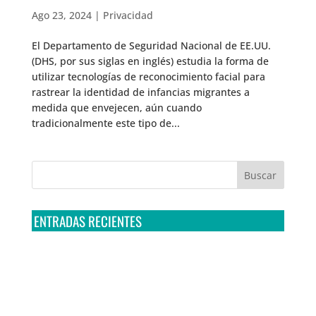
Ago 23, 2024
|
Privacidad
El Departamento de Seguridad Nacional de EE.UU.
(DHS, por sus siglas en inglés) estudia la forma de
utilizar tecnologías de reconocimiento facial para
rastrear la identidad de infancias migrantes a
medida que envejecen, aún cuando
tradicionalmente este tipo de...
ENTRADAS RECIENTES
Tribunal Colegiado confirma amparo de R3D: Sedena
sigue incumpliendo con la entrega de contratos de
Pegasus
Multa a la FMF confirma riesgos advertidos sobre el