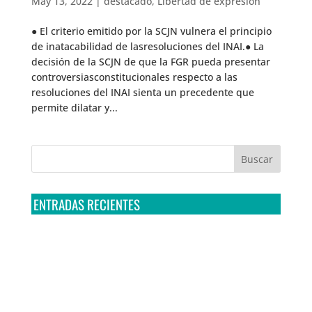
May 13, 2022
|
destacado
,
Libertad de expresión
● El criterio emitido por la SCJN vulnera el principio
de inatacabilidad de lasresoluciones del INAI.● La
decisión de la SCJN de que la FGR pueda presentar
controversiasconstitucionales respecto a las
resoluciones del INAI sienta un precedente que
permite dilatar y...
ENTRADAS RECIENTES
Tribunal Colegiado confirma amparo de R3D: Sedena
sigue incumpliendo con la entrega de contratos de
Pegasus
Multa a la FMF confirma riesgos advertidos sobre el
tratamiento de datos sensibles en el FAN ID