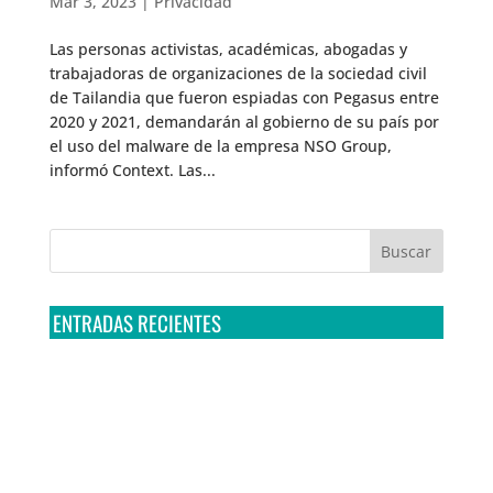
Mar 3, 2023
|
Privacidad
Las personas activistas, académicas, abogadas y
trabajadoras de organizaciones de la sociedad civil
de Tailandia que fueron espiadas con Pegasus entre
2020 y 2021, demandarán al gobierno de su país por
el uso del malware de la empresa NSO Group,
informó Context. Las...
ENTRADAS RECIENTES
Tribunal Colegiado confirma amparo de R3D: Sedena
sigue incumpliendo con la entrega de contratos de
Pegasus
Multa a la FMF confirma riesgos advertidos sobre el
tratamiento de datos sensibles en el FAN ID