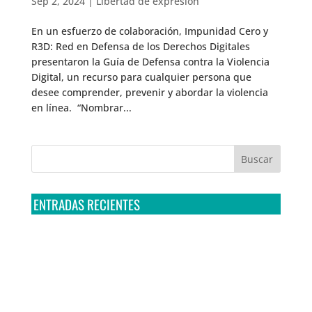
Sep 2, 2024
|
Libertad de expresión
En un esfuerzo de colaboración, Impunidad Cero y
R3D: Red en Defensa de los Derechos Digitales
presentaron la Guía de Defensa contra la Violencia
Digital, un recurso para cualquier persona que
desee comprender, prevenir y abordar la violencia
en línea. “Nombrar...
ENTRADAS RECIENTES
Tribunal Colegiado confirma amparo de R3D: Sedena
sigue incumpliendo con la entrega de contratos de
Pegasus
Multa a la FMF confirma riesgos advertidos sobre el
tratamiento de datos sensibles en el FAN ID