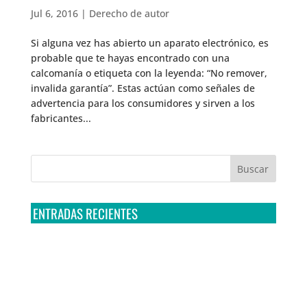
Jul 6, 2016
|
Derecho de autor
Si alguna vez has abierto un aparato electrónico, es
probable que te hayas encontrado con una
calcomanía o etiqueta con la leyenda: “No remover,
invalida garantía”. Estas actúan como señales de
advertencia para los consumidores y sirven a los
fabricantes...
ENTRADAS RECIENTES
Tribunal Colegiado confirma amparo de R3D: Sedena
sigue incumpliendo con la entrega de contratos de
Pegasus
Multa a la FMF confirma riesgos advertidos sobre el