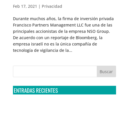
Feb 17, 2021
|
Privacidad
Durante muchos años, la firma de inversión privada
Francisco Partners Management LLC fue una de las
principales accionistas de la empresa NSO Group.
De acuerdo con un reportaje de Bloomberg, la
empresa israelí no es la única compañía de
tecnología de vigilancia de la...
ENTRADAS RECIENTES
Tribunal Colegiado confirma amparo de R3D: Sedena
sigue incumpliendo con la entrega de contratos de
Pegasus
Multa a la FMF confirma riesgos advertidos sobre el