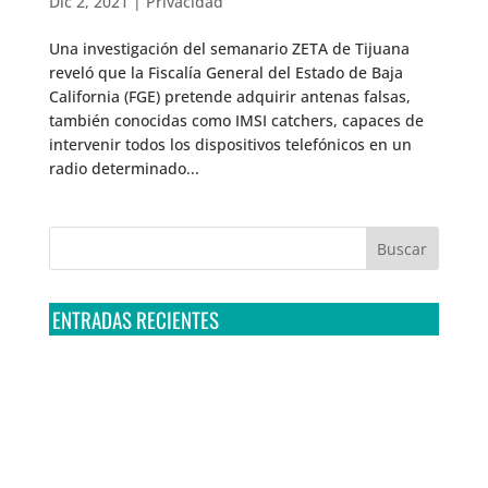
Dic 2, 2021
|
Privacidad
Una investigación del semanario ZETA de Tijuana
reveló que la Fiscalía General del Estado de Baja
California (FGE) pretende adquirir antenas falsas,
también conocidas como IMSI catchers, capaces de
intervenir todos los dispositivos telefónicos en un
radio determinado...
ENTRADAS RECIENTES
Tribunal Colegiado confirma amparo de R3D: Sedena
sigue incumpliendo con la entrega de contratos de
Pegasus
Multa a la FMF confirma riesgos advertidos sobre el
tratamiento de datos sensibles en el FAN ID