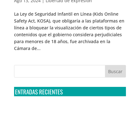
Ago 13, 2024
|
Libertad de expresión
La Ley de Seguridad Infantil en Línea (Kids Online
Safety Act, KOSA), que obligaría a las plataformas en
línea a bloquear la visualización de ciertos tipos de
contenidos que el gobierno considera perjudiciales
para menores de 18 años, fue archivada en la
Cámara de...
ENTRADAS RECIENTES
Tribunal Colegiado confirma amparo de R3D: Sedena
sigue incumpliendo con la entrega de contratos de
Pegasus
Multa a la FMF confirma riesgos advertidos sobre el
tratamiento de datos sensibles en el FAN ID